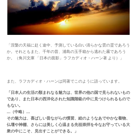
「涅槃の天福に赴く途中、予測している白い清らかな雲の霊であろう
か。それともまた、千年の昔、浦島の玉手箱から逃れた霧であろう
か。（角川文庫 「日本の面影」ラフカディオ・ハーン著 より）」
また、ラフカディオ・ハーンは同著でこのように語っています。
「日本人の生活の類まれなる魅力は、世界の他の国で見られないもの
であり、また日本の西洋化された知識階級の中に見つけられるもので
もない。
…（中略）…
その魅力は、喜ばしい昔ながらの慣習、絵のようなあでやかな着物、
仏壇や神棚、さらには美しく心温まる先祖崇拝を今なお守っている大
衆の中にこそ、見出すことができる。」