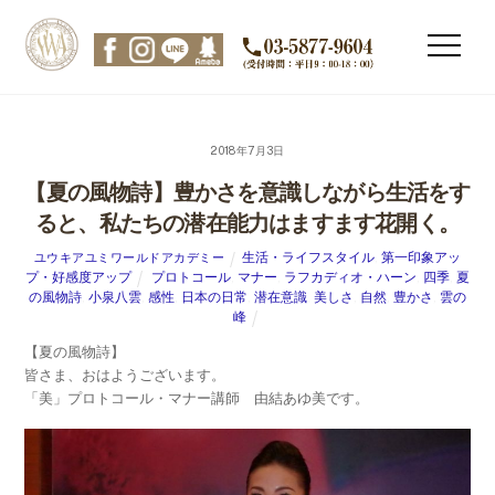
Skip
to
Men
content
2018年7月3日
【夏の風物詩】豊かさを意識しながら生活をす
ると、私たちの潜在能力はますます花開く。
生活・ライフスタイル
,
第一印象アッ
ユウキアユミワールドアカデミー
プ・好感度アップ
プロトコール
,
マナー
,
ラフカディオ・ハーン
,
四季
,
夏
の風物詩
,
小泉八雲
,
感性
,
日本の日常
,
潜在意識
,
美しさ
,
自然
,
豊かさ
,
雲の
峰
【夏の風物詩】
皆さま、おはようございます。
「美」プロトコール・マナー講師 由結あゆ美です。