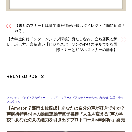
【香りのマナー】嗅覚で得た情報が最もダイレクトに脳に伝達さ
れる。
【大学生向けインターンシップ講義】身だしなみ、立ち居振る舞
い、話し方、言葉遣い【ビジネスパーソンの必須スキルである国
際マナーとビジネスマナーの基本】
RELATED POSTS
クォンタムヴォイスアカデミー
,
ユウキアユミワールドアカデミーからのお知らせ
,
生活・ライ
フスタイル
【Amazon７部門１位達成】あなたは自分の声が好きですか？
声解析特典付きの動画連動型電子書籍『人生を変える“声の学
校“ -あなたの真の魅力を引き出すプロトコール×声解析-』発売