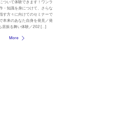
について体験できます！ワンラ
作・知識を身につけて、さらな
指す方々に向けてのセミナーで
で本来のあなた自身を発見／発
居振る舞い体験／202 […]
More