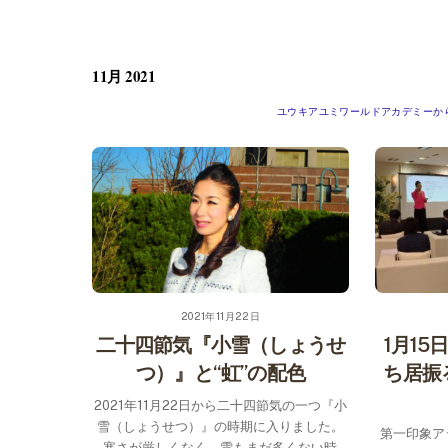
Skip
to
content
11月 2021
ユウキアユミワールドアカデミーか
2021年11月22日
二十四節気『小雪（しょうせ
1月15
つ）』と“虹”の配色
ち居振
2021年11月22日から二十四節気の一つ『小
雪（しょうせつ）』の時期に入りました。
第一印象ア
寒さが厳しくなく、雪もまだ多くない時