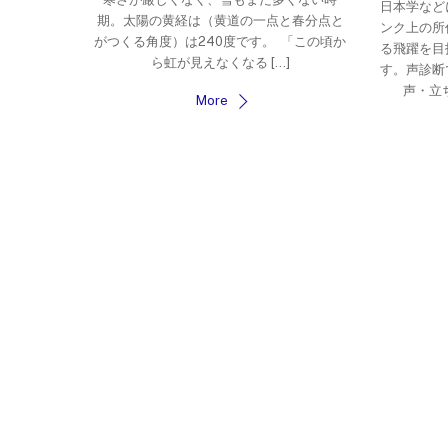
日本学など
期。太陽の黄経は（黄道の一点と春分点と
ンク上の所
がつくる角度）は240度です。 「この頃か
る飛躍を目
ら虹が見えなくなる […]
す。声診断
声・立ち
More