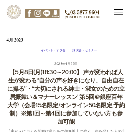
Skip
to
Men
content
4月 2023
イベント・オフ会
講演会・セミナー
2023年4月25日
【5月8日(月)18:30～20:00】 声が変われば人
生が変わる“自分の声を好きになり、自由自在
に操る”・“大切にされる紳士・淑女のための立
居振舞い＆マナーレッスン”第5回＠銀座百年
大学（会場15名限定/オンライン50名限定 予約
制）※第1回～第4回に参加していない方も参
加可能
「声が人に与える影響は私たちの想像以上に強く、声を発した人の印