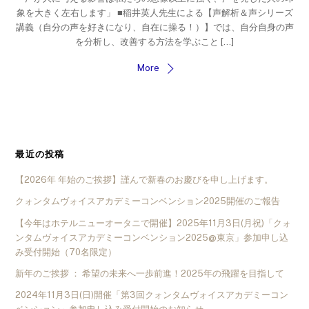
象を大きく左右します」 ■稲井英人先生による【声解析＆声シリーズ
講義（自分の声を好きになり、自在に操る！）】では、自分自身の声
を分析し、改善する方法を学ぶこと […]
More
最近の投稿
【2026年 年始のご挨拶】謹んで新春のお慶びを申し上げます。
クォンタムヴォイスアカデミーコンベンション2025開催のご報告
【今年はホテルニューオータニで開催】2025年11月3日(月祝)「クォ
ンタムヴォイスアカデミーコンベンション2025@東京」参加申し込
み受付開始（70名限定）
新年のご挨拶 ： 希望の未来へ一歩前進！2025年の飛躍を目指して
2024年11月3日(日)開催「第3回クォンタムヴォイスアカデミーコン