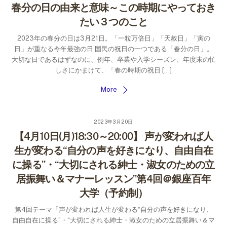
春分の日の由来と意味～この時期にやっておき
たい３つのこと
2023年の春分の日は3月21日。「一粒万倍日」「天赦日」「寅の
日」が重なる今年最強の日 国民の祝日の一つである「春分の日」。
大切な日であるはずなのに、例年、卒業や入学シーズン、年度末の忙
しさにかまけて、「春の時期の祝日 […]
More
2023年3月20日
【4月10日(月)18:30～20:00】 声が変われば人
生が変わる“自分の声を好きになり、自由自在
に操る”・“大切にされる紳士・淑女のための立
居振舞い＆マナーレッスン”第4回＠銀座百年
大学（予約制）
第4回テーマ「声が変われば人生が変わる“自分の声を好きになり、
自由自在に操る”・“大切にされる紳士・淑女のための立居振舞い＆マ