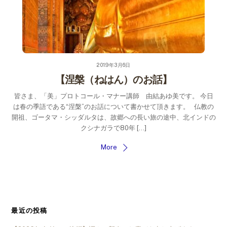
2019年3月6日
【涅槃（ねはん）のお話】
皆さま、「美」プロトコール・マナー講師 由結あゆ美です。 今日
は春の季語である“涅槃”のお話について書かせて頂きます。 仏教の
開祖、ゴータマ・シッダルタは、故郷への長い旅の途中、北インドの
クシナガラで80年 […]
More
最近の投稿