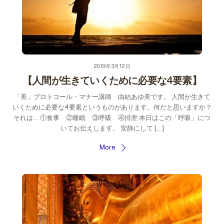
2019年3月12日
【人間が生きていくために必要な4要素】
「美」プロトコール・マナー講師 由結あゆ美です。 人間が生きて
いくために必要な4要素というものがあります。何だと思いますか？
それは… ①食事 ②睡眠 ③呼吸 ④排泄 本日はこの「呼吸」につ
いてお伝えします。 安静にして […]
More