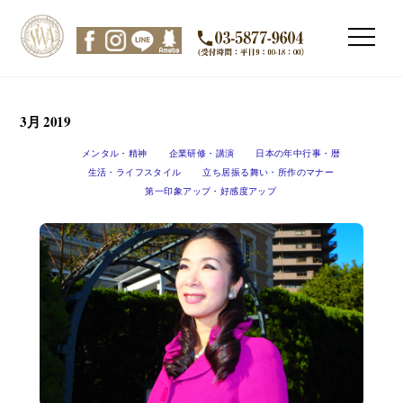
Skip
to
Men
content
3月 2019
メンタル・精神
企業研修・講演
日本の年中行事・暦
生活・ライフスタイル
立ち居振る舞い・所作のマナー
第一印象アップ・好感度アップ