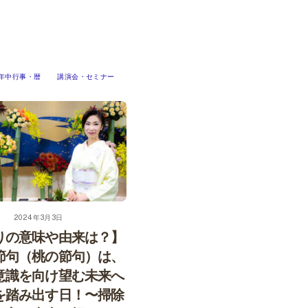
年中行事・暦
講演会・セミナー
2024年3月3日
りの意味や由来は？】
節句（桃の節句）は、
意識を向け望む未来へ
を踏み出す日！〜掃除