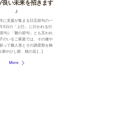
が良い未来を招きます
♪
性に支援が集まる日五節句の一
月3日の「上巳」 に行われる行
の節句｣ 「雛の節句」とも言われ
子のいるご家庭では、その健や
願って雛人形とその調度類を飾
白酒やひし餅、桃の花 […]
More