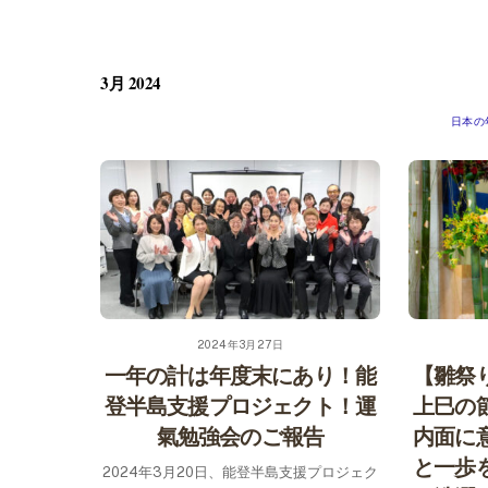
Skip
to
content
3月 2024
日本の
2024年3月27日
一年の計は年度末にあり！能
【雛祭
登半島支援プロジェクト！運
上巳の
氣勉強会のご報告
内面に
と一歩
2024年3月20日、能登半島支援プロジェク