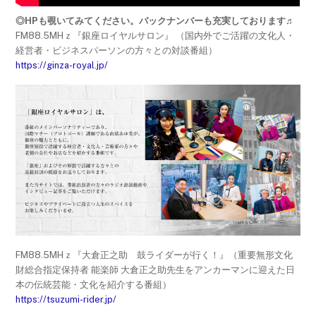
◎HPも覗いてみてください。バックナンバーも充実しております♬
FM88.5MHｚ『銀座ロイヤルサロン』 （国内外でご活躍の文化人・
経営者・ビジネスパーソンの方々との対談番組）
https://ginza-royal.jp/
FM88.5MHｚ『大倉正之助 鼓ライダーが行く！』（重要無形文化
財総合指定保持者 能楽師 大倉正之助先生をアンカーマンに迎えた日
本の伝統芸能・文化を紹介する番組）
https://tsuzumi-rider.jp/