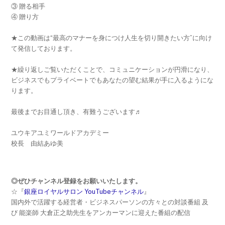
③ 贈る相手
④ 贈り方
★この動画は“最高のマナーを身につけ人生を切り開きたい方”に向け
て発信しております。
★繰り返しご覧いただくことで、コミュニケーションが円滑になり、
ビジネスでもプライベートでもあなたの望む結果が手に入るようにな
ります。
最後までお目通し頂き、有難うございます♬
ユウキアユミワールドアカデミー
校長 由結あゆ美
◎ぜひチャンネル登録をお願いいたします。
☆『
銀座ロイヤルサロン YouTubeチャンネル
』
国内外で活躍する経営者・ビジネスパーソンの方々との対談番組 及
び 能楽師 大倉正之助先生をアンカーマンに迎えた番組の配信