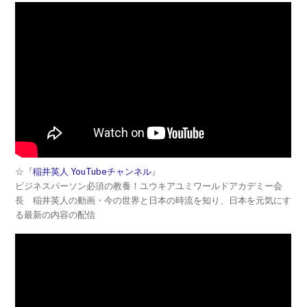
☆『
稲井英人 YouTubeチャンネル
』
ビジネスパーソン必須の教養！ユウキアユミワールドアカデミー会
長 稲井英人の動画・今の世界と日本の時流を知り、日本を元気にす
る最新の内容の配信