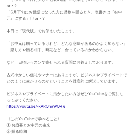
or ×？
「6月下旬にお世話になった方に品物を贈るとき、表書きは『御中
元』にする」〇 or ×？
本日は『現代版』でお伝えいたします。
「お中元は贈っているけれど、どんな意味があるのかよく知らない」
「贈り方や贈る相手、時期など、合っているのかわからない」
など、日頃レッスンで寄せられる質問にお答えしております。
古式ゆかしい儀礼やマナーはありますが、ビジネスやプライベートで
どのように生かせるのかということを徹底的に解説しています。
ビジネスやプライベートに活かしたい方はぜひYouTubeをご覧にな
ってみてください。
https://youtu.be/-kARQngWO4g
《このYouTubeで学べること》
① お歳暮とお中元の由来
② 贈る時期