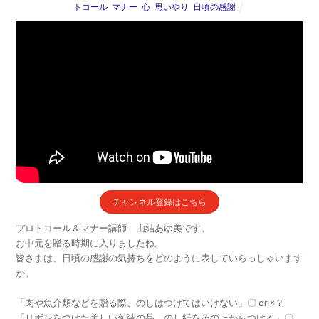
トコール
,
マナー
,
心
,
思いやり
,
日頃の感謝
チャンネル登録はこちら
プロトコール＆マナー講師 由結あゆ美です。
お中元を贈る時期に入りましたね。
皆さまは、日頃の感謝の気持ちをどのように表していらっしゃいます
か。
「肉や魚介類などを贈る際、のしはつけてはいけない」〇 or ×？
「リボンをつけた美しい包装の品。のし紙をその上からつける」〇