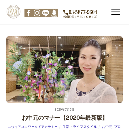
Skip
to
Men
content
2020年7月3日
お中元のマナー【2020年最新版】
生活・ライフスタイル
お中元
,
プロ
ユウキアユミワールドアカデミー