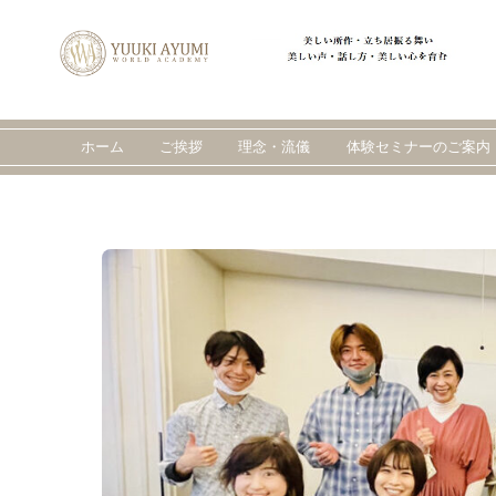
Skip
to
content
ホーム
ご挨拶
理念・流儀
体験セミナーのご案内