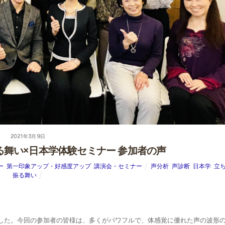
2021年3月9日
る舞い×日本学体験セミナー 参加者の声
ー
,
第一印象アップ・好感度アップ
,
講演会・セミナー
声分析
,
声診断
,
日本学
,
立
振る舞い
した。今回の参加者の皆様は、多くがパワフルで、体感覚に優れた声の波形