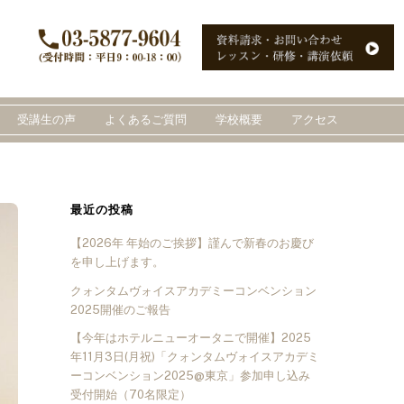
受講生の声
よくあるご質問
学校概要
アクセス
最近の投稿
【2026年 年始のご挨拶】謹んで新春のお慶び
を申し上げます。
クォンタムヴォイスアカデミーコンベンション
2025開催のご報告
【今年はホテルニューオータニで開催】2025
年11月3日(月祝)「クォンタムヴォイスアカデミ
ーコンベンション2025@東京」参加申し込み
受付開始（70名限定）