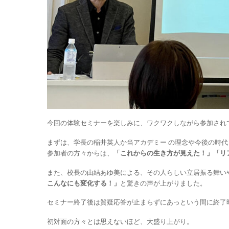
今回の体験セミナーを楽しみに、ワクワクしながら参加され
まずは、学長の稲井英人か当アカデミー の理念や今後の時
参加者の方々からは、
「これからの生き方が見えた！」「リ
また、校長の由結あゆ美による、その人らしい立居振る舞い
こんなにも変化する！」
と驚きの声が上がりました。
セミナー終了後は質疑応答が止まらずにあっという間に終了
初対面の方々とは思えないほど、大盛り上がり。