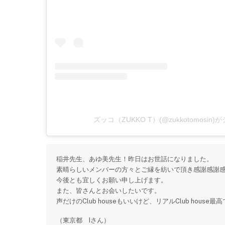
ズッコ（ZUKKO T）(@zukkotomosi
稲井先生、あゆ美先生！昨日はお世話になりました。
素晴らしいメンバーの方々とご縁を紡いで頂き感謝感謝
今後とも宜しくお願い申し上げます。
また、皆さんとお会いしたいです。
声だけのClub houseもいいけど、リアルClub house最
（東京都 Iさん）