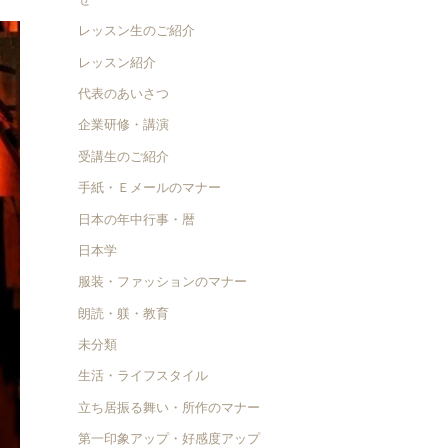
レッスン生のご紹介
レッスン紹介
代表のあいさつ
企業研修・講演
受講生のご紹介
手紙・Ｅメールのマナー
日本の年中行事・暦
日本学
服装・ファッションのマナー
朗読・躾・教育
未分類
生活・ライフスタイル
立ち居振る舞い・所作のマナー
第一印象アップ・好感度アップ