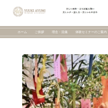
Skip
to
content
ホーム
ご挨拶
理念・流儀
体験セミナーのご案内