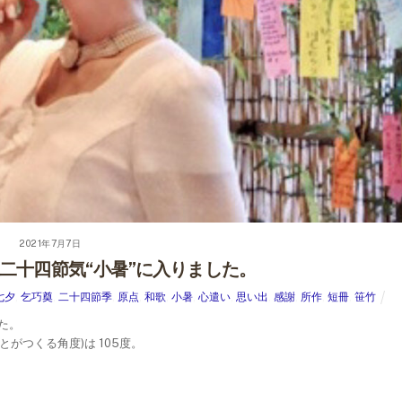
2021年7月7日
二十四節気“小暑”に入りました。
七夕
,
乞巧奠
,
二十四節季
,
原点
,
和歌
,
小暑
,
心遣い
,
思い出
,
感謝
,
所作
,
短冊
,
笹竹
た。
がつくる角度)は 105度。