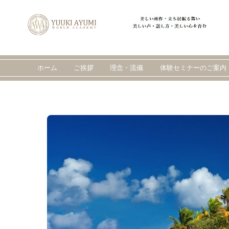
Skip
to
content
ホーム
ご挨拶
理念・流儀
体験セミナーのご案内