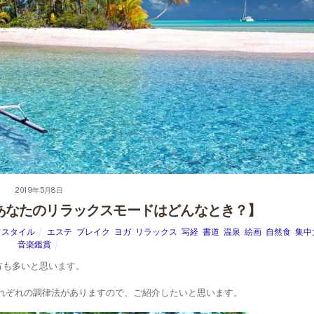
2019年5月8日
あなたのリラックスモードはどんなとき？】
フスタイル
エステ
,
ブレイク
,
ヨガ
,
リラックス
,
写経
,
書道
,
温泉
,
絵画
,
自然食
,
集中
音楽鑑賞
方も多いと思います。
れぞれの調律法がありますので、ご紹介したいと思います。