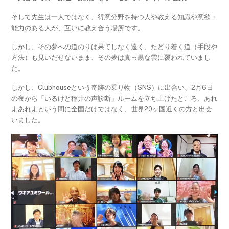
そして先生は一人ではなく、得意分野を持つ人や教える知識や意欲・
能力のある人が、互いに教え合う場所です。
しかし、その夢への道のりは果てしなく遠く、たどり着く道（手段や
方法）も見いだせないまま、その夢は真っ黒な雲に覆われていまし
た。
しかし、Clubhouseという奇跡の乗り物（SNS）に出合い、2月6日
の夜から「いるけど稲井の声診断」ルームを立ち上げたところ、あれ
よあれよという間に全国だけではなく、世界20ヶ国近くの方と出会
いました。