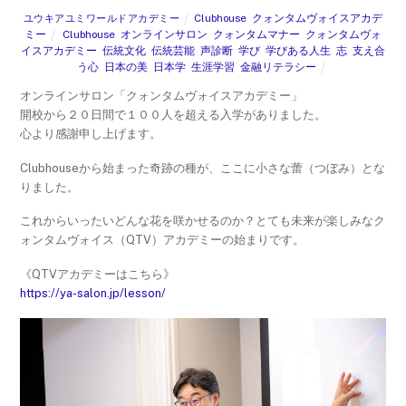
Clubhouse
,
クォンタムヴォイスアカデ
ユウキアユミワールドアカデミー
ミー
Clubhouse
,
オンラインサロン
,
クォンタムマナー
,
クォンタムヴォ
イスアカデミー
,
伝統文化
,
伝統芸能
,
声診断
,
学び
,
学びある人生
,
志
,
支え合
う心
,
日本の美
,
日本学
,
生涯学習
,
金融リテラシー
オンラインサロン「クォンタムヴォイスアカデミー」
開校から２０日間で１００人を超える入学がありました。
心より感謝申し上げます。
Clubhouseから始まった奇跡の種が、ここに小さな蕾（つぼみ）とな
りました。
これからいったいどんな花を咲かせるのか？とても未来が楽しみなク
ォンタムヴォイス（QTV）アカデミーの始まりです。
《QTVアカデミーはこちら》
https://ya-salon.jp/lesson/