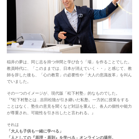
稲井の夢は、同じ志を持つ仲間と学び合う「場」を作ることでした。
教員時代に、「このままでは、日本が消えていく・・」と感じて、教
師を辞した後も、「心の教育」の必要性や「大人の意識改革」を叫ん
でいました。
その一つのイメージが、現代版「松下村塾」的なものでした。
『*松下村塾とは…吉田松陰が引き継いだ私塾。一方的に授業をする
ことはなく、塾生の意見を聞くなど対話を重んじ、各人の個性や能力
が尊重され、可能性を引き出したと言われる。』
それは
「大人も子供も一緒に学べる」
「人としての『原理・原則』を学べる」オンラインの場所。