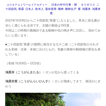
日本の年中行事・暦
キリギリス
,
二
ユウキアユミワールドアカデミー
十四節気
,
寒露
,
日本人
,
欧米人
,
菊有黄華
,
蟋蟀
,
蟋蟀在戸
,
雁
,
鴻雁来
,
鴻雁来
賓
2021年10月8日から二十四節気“寒露”に入りました。草木に宿る露が
冷たく感じられる頃です。太陽の黄経は195度。
今回はこの時期の風物詩である動物や虫の鳴き声に注目し、深めてみ
たいと思います。
■二十四節気“寒露”の期間に相当する七十二候（二十四節気のそれぞ
れを初候・次候・末候に分けたもの。気象の推移や動植物の変化を表
している）
［初候 10月8日～12日頃］
鴻雁来（こうがんきたる）：
ガンが北から渡ってくる
鴻雁来賓（こうがんらいひんす）：
ガンが飛来してきて、湖沼がにぎ
わう