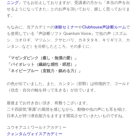
ニング
』でもお伝えしておりますが、受講者の方から「本当の声を出
せるようになってきた」とのお声を頂いており、嬉しく思っておりま
す。
ちなみに、当アカデミーの
体験セミナー
や
Clubhouse声診断ルーム
で
も使用している『声診断ソフト Quantum Voice』で虫の声（スズム
シ、コオロギ、マツムシ、クサヒバリ、カネタタキ、キリギリス、カ
ンタン…など）を分析したところ、その多くに、
「マゼンダピンク（癒し・無償の愛）」
「バイオレット（繊細な感性・瞑想）」
「ネイビーブルー（直観力・鎮める力）」
の色が出ていました。また、カンタン（邯鄲）は特徴的で、ゴールド
（信念・自分の軸を持って生きる）が出ています。
最後までお付き合い頂き、有難うございます。
二十四節気“寒露”の風情を感じながら、動物や虫の声にも耳を傾け、
日本人が持つ潜在能力をますます開花させていきたいものですね。
ユウキアユミワールドアカデミー
クォンタムヴォイスアカデミー