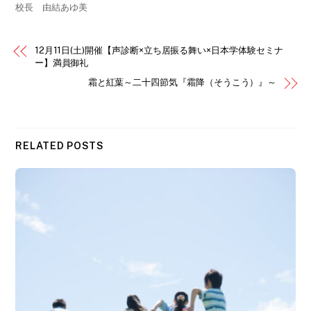
校長 由結あゆ美
12月11日(土)開催【声診断×立ち居振る舞い×日本学体験セミナ
ー】満員御礼
霜と紅葉～二十四節気『霜降（そうこう）』～
RELATED POSTS