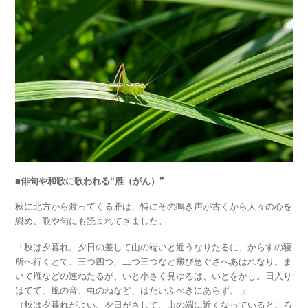
■俳句や和歌に歌われる“雁（がん）”
秋に北方から渡ってくる雁は、特にその鳴き声が古くから人々の心を
慰め、歌や句にも読まれてきました。
「秋は夕暮れ。夕日の差して山の端いと近うなりたるに、からすの寝
所へ行くとて、三つ四つ、二つ三つなど飛び急ぐさへあはれなり。ま
いて雁などの連ねたるが、いと小さく見ゆるは、いとをかし。日入り
はてて、風の音、虫のねなど、はたいふべきにあらず。 」
（秋は夕暮れがよい。夕日がさして、山の端に近くなっているところ