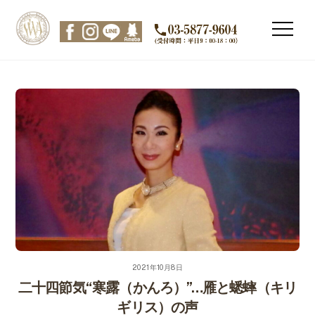
Skip
to
Men
content
2021年10月8日
二十四節気“寒露（かんろ）”…雁と蟋蟀（キリ
ギリス）の声