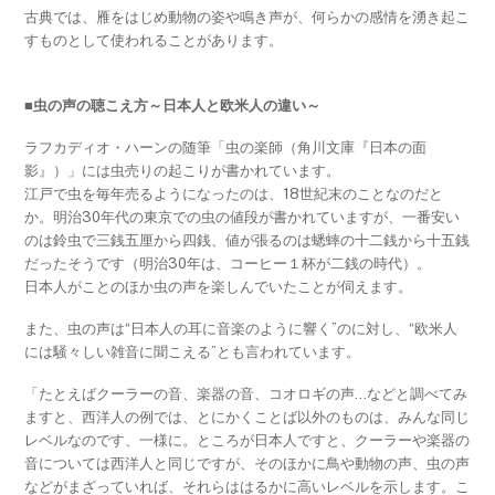
古典では、雁をはじめ動物の姿や鳴き声が、何らかの感情を湧き起こ
すものとして使われることがあります。
■虫の声の聴こえ方～日本人と欧米人の違い～
ラフカディオ・ハーンの随筆「虫の楽師（角川文庫『日本の面
影』）」には虫売りの起こりが書かれています。
江戸で虫を毎年売るようになったのは、18世紀末のことなのだと
か。明治30年代の東京での虫の値段が書かれていますが、一番安い
のは鈴虫で三銭五厘から四銭、値が張るのは蟋蟀の十二銭から十五銭
だったそうです（明治30年は、コーヒー１杯が二銭の時代）。
日本人がことのほか虫の声を楽しんでいたことが伺えます。
また、虫の声は“日本人の耳に音楽のように響く”のに対し、“欧米人
には騒々しい雑音に聞こえる”とも言われています。
「たとえばクーラーの音、楽器の音、コオロギの声…などと調べてみ
ますと、西洋人の例では、とにかくことば以外のものは、みんな同じ
レベルなのです、一様に。ところが日本人ですと、クーラーや楽器の
音については西洋人と同じですが、そのほかに鳥や動物の声、虫の声
などがまざっていれば、それらははるかに高いレベルを示します。こ