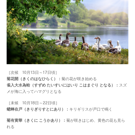
［次候 10月13日～17日頃］
菊花開（きくのはなひらく）：
菊の花が咲き始める
雀入大水為蛤（すずめ たいすいにはいり こはまぐり となる）：
スズ
メが海に入ってハマグリとなる
［末候 10月18日～22日頃］
蟋蟀在戸（きりぎりすとにあり）：
キリギリスが戸口で鳴く
菊有黄華（きくに こうかあり）：
菊が咲きはじめ、黄色の花も見ら
れる