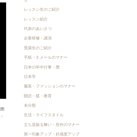
レッスン生のご紹介
レッスン紹介
代表のあいさつ
企業研修・講演
受講生のご紹介
手紙・Ｅメールのマナー
日本の年中行事・暦
日本学
服装・ファッションのマナー
朗読・躾・教育
未分類
国際
生活・ライフスタイル
）」
立ち居振る舞い・所作のマナー
第一印象アップ・好感度アップ