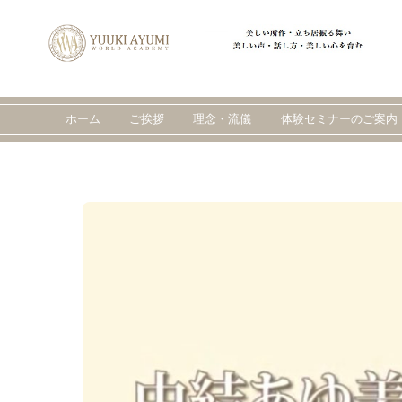
Skip
to
content
ホーム
ご挨拶
理念・流儀
体験セミナーのご案内