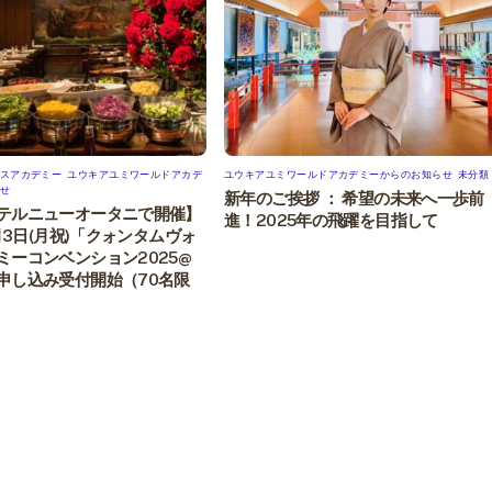
スアカデミー
,
ユウキアユミワールドアカデ
ユウキアユミワールドアカデミーからのお知らせ
,
未分類
せ
新年のご挨拶 ： 希望の未来へ一歩前
テルニューオータニで開催】
進！2025年の飛躍を目指して
1月3日(月祝)「クォンタムヴォ
ミーコンベンション2025@
申し込み受付開始（70名限