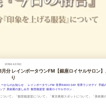
2018年4月10日
・3月分 レインボータウンFM【銀座ロイヤルサロン】
り
ミーからのお知らせ
レインボータウンFM
,
世界RADIO DAY
,
世界ラジオデイ
,
手紙
ップ
,
美術展の楽しみ方
,
観世能楽堂
,
銀座ロイヤルサロン
服装について」「観世能楽堂について」「東京夜桜スポットについて」「美術展