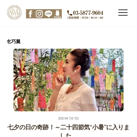
Skip
to
Men
content
乞巧奠
2021年7月7日
七夕の日の奇跡！～二十四節気“小暑”に入りま
した。