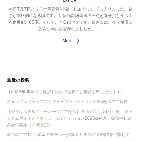
本日7月7日より二十四節気“小暑（しょうしょ）”に入りました。暑
さが本格的になる頃です。太陽の黄経(黄道の一点と春分点とがつく
る角度)は 105度。そして、本日は七夕です。皆さまは、今年短冊に
どんな願いを書かれましたか。 […]
More
最近の投稿
【2026年 年始のご挨拶】謹んで新春のお慶びを申し上げます。
クォンタムヴォイスアカデミーコンベンション2025開催のご報告
【今年はホテルニューオータニで開催】2025年11月3日(月祝)「クォ
ンタムヴォイスアカデミーコンベンション2025@東京」参加申し込
み受付開始（70名限定）
新年のご挨拶 ： 希望の未来へ一歩前進！2025年の飛躍を目指して