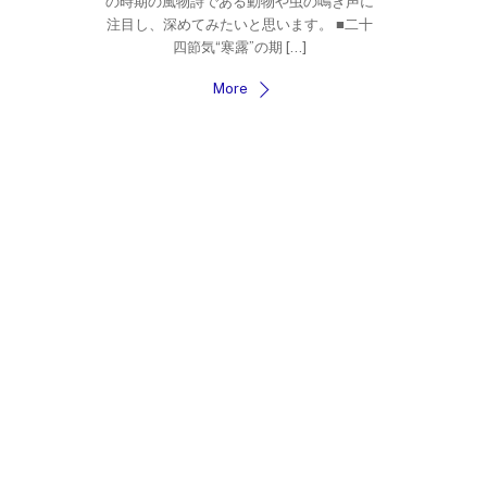
の時期の風物詩である動物や虫の鳴き声に
注目し、深めてみたいと思います。 ■二十
四節気“寒露”の期 […]
More