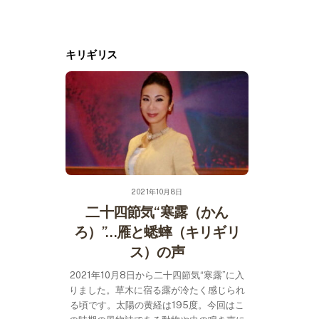
Skip
to
content
キリギリス
2021年10月8日
二十四節気“寒露（かん
ろ）”…雁と蟋蟀（キリギリ
ス）の声
2021年10月8日から二十四節気“寒露”に入
りました。草木に宿る露が冷たく感じられ
る頃です。太陽の黄経は195度。今回はこ