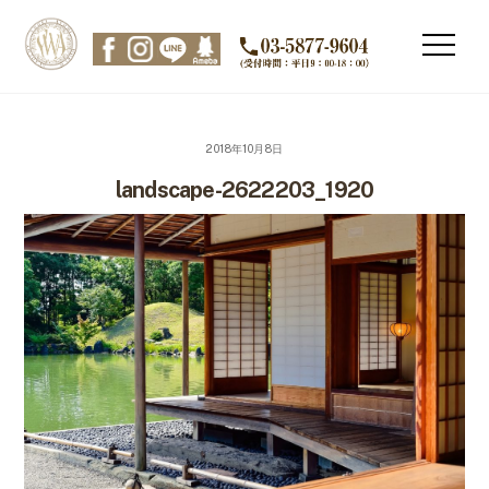
Skip
to
Men
content
2018年10月8日
landscape-2622203_1920