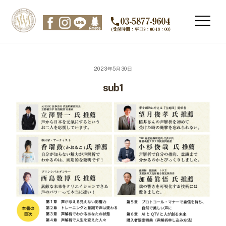
Skip
to
Men
content
2023年5月30日
sub1