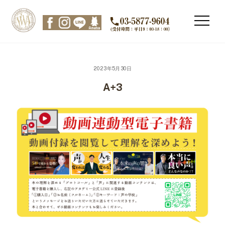
Skip
to
Men
content
2023年5月30日
A+3