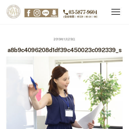
Skip
to
Men
content
2019年1月29日
a8b9c4096208d1df39c450023c092339_s