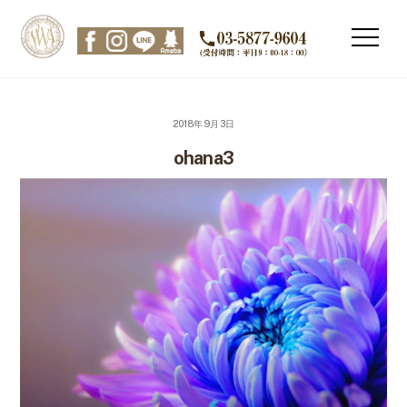
Skip
to
Men
content
2018年9月3日
ohana3