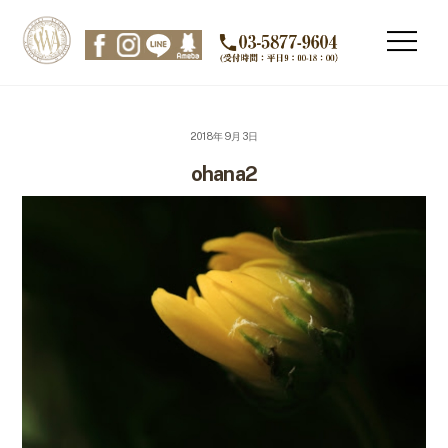
Skip
to
Men
content
2018年9月3日
ohana2