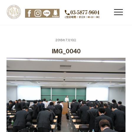
Skip
to
Men
content
2018年7月10日
IMG_0040