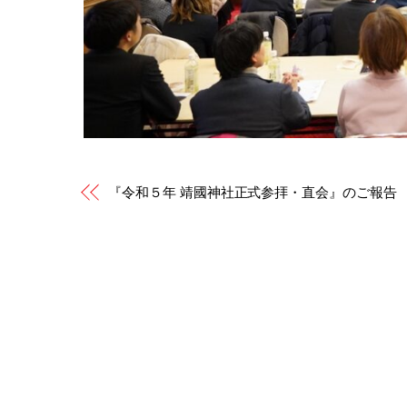
『令和５年 靖國神社正式参拝・直会』のご報告