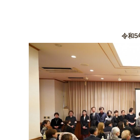
Skip
to
content
令和5