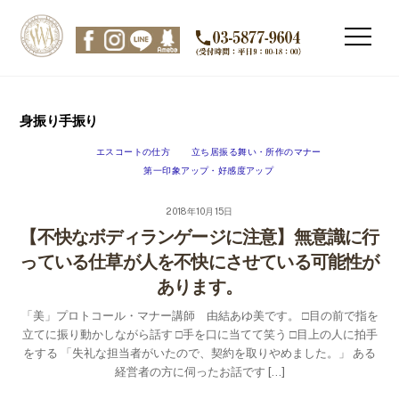
Skip
to
Men
content
身振り手振り
エスコートの仕方
立ち居振る舞い・所作のマナー
第一印象アップ・好感度アップ
2018年10月15日
【不快なボディランゲージに注意】無意識に行
っている仕草が人を不快にさせている可能性が
あります。
「美」プロトコール・マナー講師 由結あゆ美です。 □目の前で指を
立てに振り動かしながら話す □手を口に当てて笑う □目上の人に拍手
をする 「失礼な担当者がいたので、契約を取りやめました。」 ある
経営者の方に伺ったお話です […]