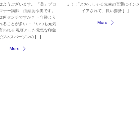
はようございます。 「美」プロ
ょう！”とおっしゃる先生の言葉にイン
マナー講師 由結あゆ美です。
イアされて、良い姿勢 […]
は何センチですか？ ・年齢より
More
れることが多い ・「いつも元気
言われる 颯爽とした元気な印象
ビジネスパーソンの […]
More