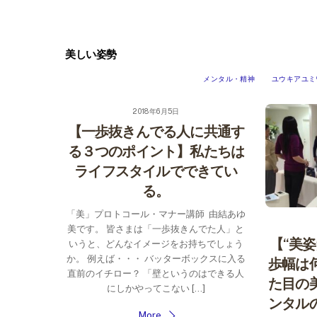
Skip
to
content
美しい姿勢
メンタル・精神
ユウキアユミ
2018年6月5日
【一歩抜きんでる人に共通す
る３つのポイント】私たちは
ライフスタイルでできてい
る。
「美」プロトコール・マナー講師 由結あゆ
美です。 皆さまは「一歩抜きんでた人」と
【“美
いうと、どんなイメージをお持ちでしょう
か。 例えば・・・ バッターボックスに入る
歩幅は
直前のイチロー？ 「壁というのはできる人
た目の
にしかやってこない […]
ンタル
More