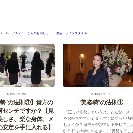
ワールドアカデミーからのお知らせ
生活・ライフスタイル
2018年4月25日
2018年1月2日
姿勢”の法則③】貴方の
“美姿勢”の法則①
何センチですか？【見
「正しい姿勢」というと、どんなイメ
美しさ、楽な身体、メ
をお持ちですか？ まっすぐに立った状
しょうか？ 背筋が伸びている感じでし
の安定を手に入れる】
か？ 私は小学生のときに、“姿勢を正し