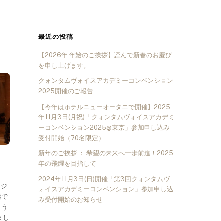
最近の投稿
【2026年 年始のご挨拶】謹んで新春のお慶び
を申し上げます。
クォンタムヴォイスアカデミーコンベンション
2025開催のご報告
【今年はホテルニューオータニで開催】2025
年11月3日(月祝)「クォンタムヴォイスアカデミ
ーコンベンション2025@東京」参加申し込み
受付開始（70名限定）
新年のご挨拶 ： 希望の未来へ一歩前進！2025
年の飛躍を目指して
2024年11月3日(日)開催「第3回クォンタムヴ
ージ
ォイスアカデミーコンベンション」参加申し込
態で
み受付開始のお知らせ
ょう
まし