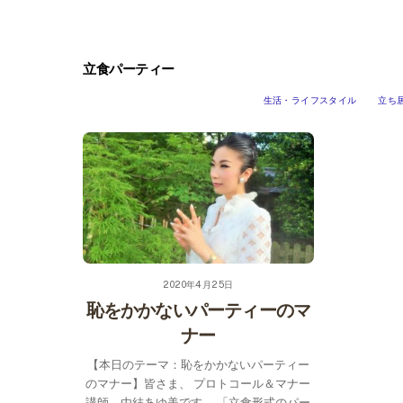
Skip
to
content
立食パーティー
生活・ライフスタイル
立ち
2020年4月25日
恥をかかないパーティーのマ
ナー
【本日のテーマ：恥をかかないパーティー
のマナー】皆さま、 プロトコール＆マナー
講師 由結あゆ美です。 「立食形式のパー