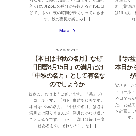
入りは9月23日の秋分から数えると15日ほ
経（黄道の
どで、徐々に夜の時間が長くなっていきま
は165度。
す。秋の夜長が楽しみ […]
れ
More
2018年9月24日
【本日は中秋の名月】なぜ
【“お
「旧暦8月15日」の満月だけ
本日か
「中秋の名月」として有名な
が
のでしょうか
皆さま、お
トコール・
皆さま、おはようございます。 「美」プロ
本日から立
トコール・マナー講師 由結あゆ美です。
た。 お盆
本日は中秋の名月。「中秋の名月」は必ず
を計画して
満月とは限りませんが、満月にかなり近い
す。
ことは確かです。しかし、満月は毎月一度
はあるもの。それなのに、な […]