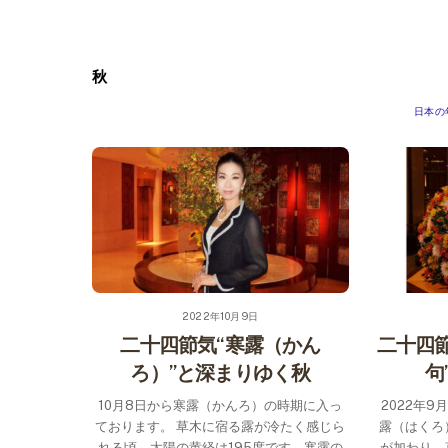
Skip
to
content
秋
日本の
2022年10月9日
二十四節気“寒露（かん
二十四節
ろ）”と深まりゆく秋
句
10月8日から寒露（かんろ）の時期に入っ
2022年
ております。 草木に宿る露が冷たく感じら
露（はくろ
れる頃。太陽の黄経は195度です。寒露の
が加わり、