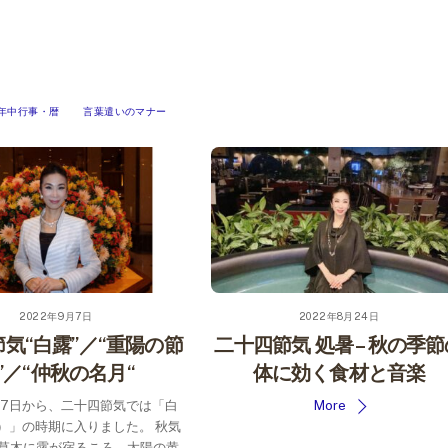
年中行事・暦
言葉遣いのマナー
2022年9月7日
2022年8月24日
気“白露”／“重陽の節
二十四節気 処暑 – 秋の季
”／“仲秋の名月“
体に効く食材と音楽
9月7日から、二十四節気では「白
More
）」の時期に入りました。 秋気
草木に露が宿るころ。太陽の黄