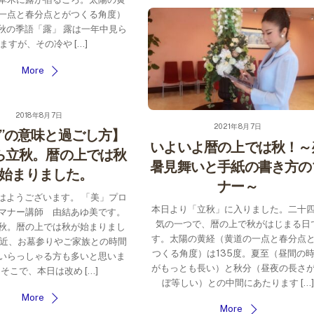
一点と春分点とがつくる角度）
 秋の季語「露」 露は一年中見ら
ますが、その冷や […]
More
2018年8月7日
2021年8月7日
盆”の意味と過ごし方】
いよいよ暦の上では秋！～
ら立秋。暦の上では秋
暑見舞いと手紙の書き方の
始まりました。
ナー～
はようございます。 「美」プロ
本日より「立秋」に入りました。二十
マナー講師 由結あゆ美です。
気の一つで、暦の上で秋がはじまる日
秋。暦の上では秋が始まりまし
す。太陽の黄経（黄道の一点と春分点
間近、お墓参りやご家族との時間
つくる角度）は135度。夏至（昼間の
いらっしゃる方も多いと思いま
がもっとも長い）と秋分（昼夜の長さ
 そこで、本日は改め […]
ぼ等しい）との中間にあたります […]
More
More