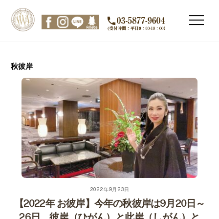
Skip
to
Men
content
秋彼岸
2022年9月23日
【2022年 お彼岸】今年の秋彼岸は9月20日～
26日。彼岸（ひがん）と此岸（しがん）と