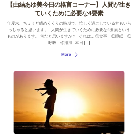
【由結あゆ美今日の格言コーナー】人間が生き
ていくために必要な4要素
年度末、ちょうど締めくくりの時期で、忙しく過ごしている方もいら
っしゃると思います。 人間が生きていくために必要な4要素という
ものがあります。 何だと思いますか？ それは… ①食事 ②睡眠 ③
呼吸 ④排泄 本日 […]
More