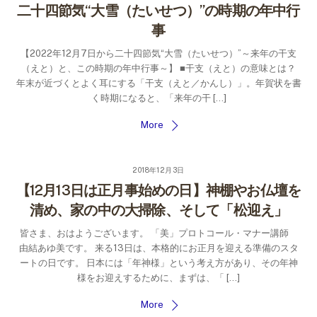
二十四節気“大雪（たいせつ）”の時期の年中行
事
【2022年12月7日から二十四節気“大雪（たいせつ）”～来年の干支
（えと）と、この時期の年中行事～】 ■干支（えと）の意味とは？
年末が近づくとよく耳にする「干支（えと／かんし）」。年賀状を書
く時期になると、「来年の干 […]
More
2018年12月3日
【12月13日は正月事始めの日】神棚やお仏壇を
清め、家の中の大掃除、そして「松迎え」
皆さま、おはようございます。 「美」プロトコール・マナー講師
由結あゆ美です。 来る13日は、本格的にお正月を迎える準備のスタ
ートの日です。 日本には「年神様」という考え方があり、その年神
様をお迎えするために、まずは、「 […]
More