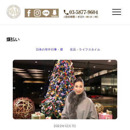
Skip
to
Men
content
煤払い
日本の年中行事・暦
生活・ライフスタイル
2022年12月7日