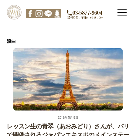
Skip
to
Men
content
浪曲
2018年5月9日
レッスン生の青翠（あおみどり）さんが、パリ
で開催されるジャパンエキスポのメインステー