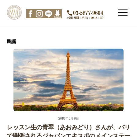
Skip
to
Men
content
民謡
2018年5月9日
レッスン生の青翠（あおみどり）さんが、パリ
で開催されるジャパンエキスポのメインステー