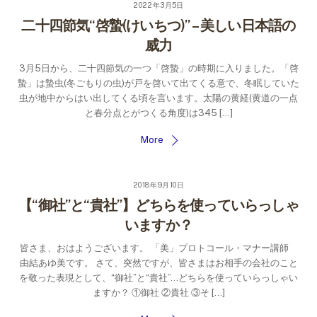
2022年3月5日
二十四節気“啓蟄(けいちつ)” – 美しい日本語の
威力
3月5日から、二十四節気の一つ「啓蟄」の時期に入りました。「啓
蟄」は蟄虫(冬ごもりの虫)が戸を啓いて出てくる意で、冬眠していた
虫が地中からはい出してくる頃を言います。太陽の黄経(黄道の一点
と春分点とがつくる角度)は345 […]
More
2018年9月10日
【“御社”と“貴社”】どちらを使っていらっしゃ
いますか？
皆さま、おはようございます。 「美」プロトコール・マナー講師
由結あゆ美です。 さて、突然ですが、皆さまはお相手の会社のこと
を敬った表現として、“御社”と“貴社”…どちらを使っていらっしゃい
ますか？ ①御社 ②貴社 ③そ […]