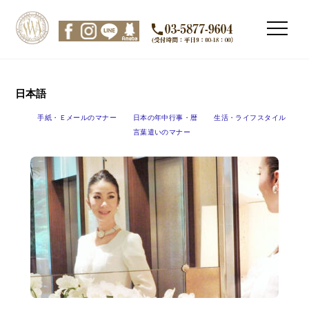
Skip
to
Men
content
日本語
手紙・Ｅメールのマナー
日本の年中行事・暦
生活・ライフスタイル
言葉遣いのマナー