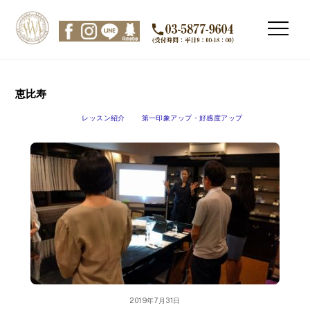
Skip
to
Men
content
恵比寿
レッスン紹介
第一印象アップ・好感度アップ
2019年7月31日