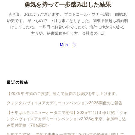
勇気を持って一歩踏み出した結果
皆さま、おはようございます。 プロトコール・マナー講師 由結あ
ゆ美です。 早いもので、7月も末になりました。関東甲信越も梅雨明
けしましたね。 一昨日はお暑い中でしたが、海外にゆかりのある
方々や、秘書業務を行う方、会社員の […]
More
最近の投稿
【2026年 年始のご挨拶】謹んで新春のお慶びを申し上げます。
クォンタムヴォイスアカデミーコンベンション2025開催のご報告
【今年はホテルニューオータニで開催】2025年11月3日(月祝)「クォ
ンタムヴォイスアカデミーコンベンション2025@東京」参加申し込
み受付開始（70名限定）
新年のご挨拶 ： 希望の未来へ一歩前進！2025年の飛躍を目指して