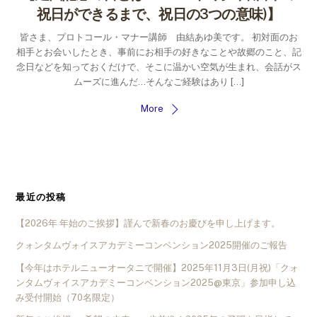
祝日ができるまで、祝日の3つの意味)】
皆さま、プロトコール・マナー講師 由結あゆ美です。 初対面のお
相手とお会いしたとき、事前にお相手の好きなことや故郷のこと、記
念日などを知っておくだけで、そこに温かい空気が生まれ、会話がス
ムーズに進んだ…そんなご経験はあり […]
More
最近の投稿
【2026年 年始のご挨拶】謹んで新春のお慶びを申し上げます。
クォンタムヴォイスアカデミーコンベンション2025開催のご報告
【今年はホテルニューオータニで開催】2025年11月3日(月祝)「クォ
ンタムヴォイスアカデミーコンベンション2025@東京」参加申し込
み受付開始（70名限定）