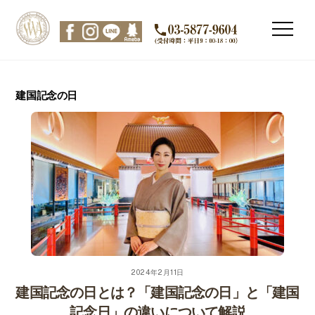
Skip
to
Men
content
建国記念の日
2024年2月11日
建国記念の日とは？「建国記念の日」と「建国
記念日」の違いについて解説