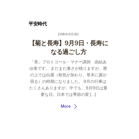
Skip
to
content
平安時代
2018年9月3日
【菊と長寿】9月9日・長寿に
なる過ごし方
「美」プロトコール・マナー講師 由結あ
ゆ美です。 まだまだ暑さが残りますが、暦
の上では白露（秋気が加わり、草木に露が
宿る）の時期になりました。 9月の行事は
たくさんありますが、中でも、9月9日は重
要な日。日本では季節の変 […]
More