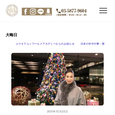
Skip
to
Men
content
大晦日
ユウキアユミワールドアカデミーからのお知らせ
日本の年中行事・暦
2021年12月22日