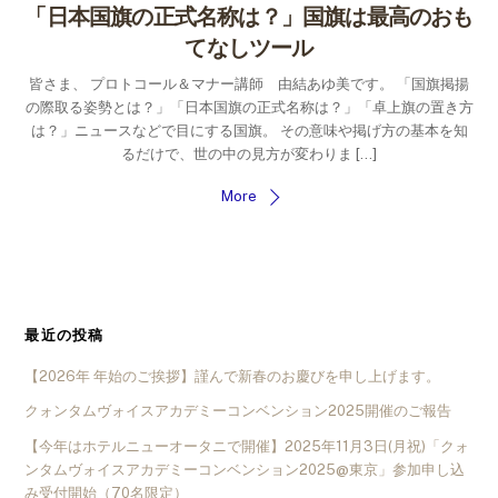
「日本国旗の正式名称は？」国旗は最高のおも
てなしツール
皆さま、 プロトコール＆マナー講師 由結あゆ美です。 「国旗掲揚
の際取る姿勢とは？」「日本国旗の正式名称は？」「卓上旗の置き方
は？」ニュースなどで目にする国旗。 その意味や掲げ方の基本を知
るだけで、世の中の見方が変わりま […]
More
最近の投稿
【2026年 年始のご挨拶】謹んで新春のお慶びを申し上げます。
クォンタムヴォイスアカデミーコンベンション2025開催のご報告
【今年はホテルニューオータニで開催】2025年11月3日(月祝)「クォ
ンタムヴォイスアカデミーコンベンション2025@東京」参加申し込
み受付開始（70名限定）