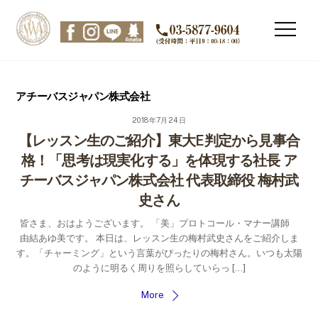
Skip
to
Men
content
アチーバスジャパン株式会社
2018年7月24日
【レッスン生のご紹介】東大E判定から見事合
格！「思考は現実化する」を体現する社長 ア
チーバスジャパン株式会社 代表取締役 梅村武
史さん
皆さま、おはようございます。 「美」プロトコール・マナー講師
由結あゆ美です。 本日は、レッスン生の梅村武史さんをご紹介しま
す。「チャーミング」という言葉がぴったりの梅村さん。いつも太陽
のように明るく周りを照らしていらっ […]
More