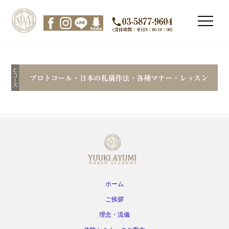
Skip
to
Men
content
ホーム
ご挨拶
理念・流儀