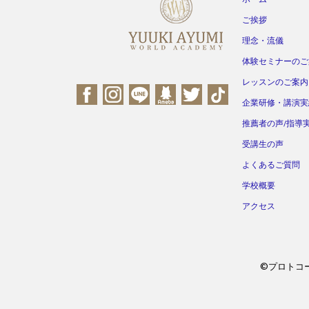
ご挨拶
理念・流儀
体験セミナーのご
レッスンのご案内
企業研修・講演実
推薦者の声/指導
受講生の声
よくあるご質問
学校概要
アクセス
©プロトコール